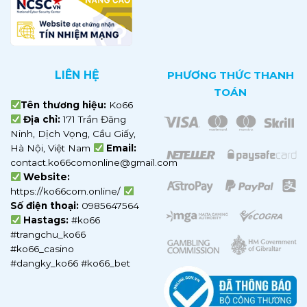
LIÊN HỆ
PHƯƠNG THỨC THANH
TOÁN
Tên thương hiệu:
Ko66
Địa chỉ:
171 Trần Đăng
Ninh, Dịch Vọng, Cầu Giấy,
Hà Nội, Việt Nam
Email:
contact.ko66comonline@gmail.com
Website:
https://ko66com.online/
Số điện thoại:
0985647564
Hastags:
#ko66
#trangchu_ko66
#ko66_casino
#dangky_ko66 #ko66_bet