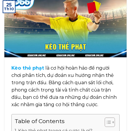
25
Th10
Kèo thẻ phạt
là cơ hội hoàn hảo để người
chơi phân tích, dự đoán xu hướng nhận thẻ
trong trận đấu. Bằng cách quan sát lối chơi,
phong cách trọng tài và tính chất của trận
đấu, bạn có thể đưa ra những dự đoán chính
xác nhằm gia tăng cơ hội thắng cược.
Table of Contents
Kèo thẻ phạt trong cá cược là gì?