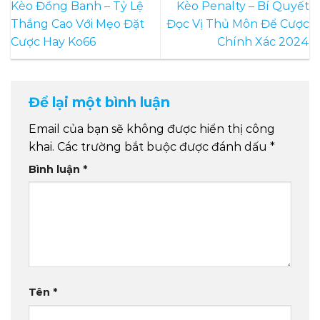
Kèo Đồng Banh – Tỷ Lệ
Kèo Penalty – Bí Quyết
Thắng Cao Với Mẹo Đặt
Đọc Vị Thủ Môn Để Cược
Cược Hay Ko66
Chính Xác 2024
Để lại một bình luận
Email của bạn sẽ không được hiển thị công
khai.
Các trường bắt buộc được đánh dấu
*
Bình luận
*
Tên
*