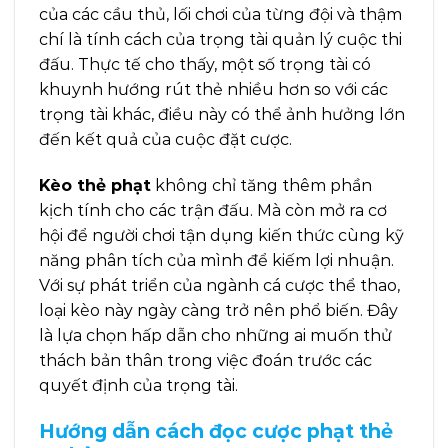
của các cầu thủ, lối chơi của từng đội và thậm
chí là tính cách của trọng tài quản lý cuộc thi
đấu. Thực tế cho thấy, một số trọng tài có
khuynh hướng rút thẻ nhiều hơn so với các
trọng tài khác, điều này có thể ảnh hưởng lớn
đến kết quả của cuộc đặt cược.
Kèo thẻ phạt
không chỉ tăng thêm phần
kịch tính cho các trận đấu. Mà còn mở ra cơ
hội để người chơi tận dụng kiến thức cùng kỹ
năng phân tích của mình để kiếm lợi nhuận.
Với sự phát triển của ngành cá cược thể thao,
loại kèo này ngày càng trở nên phổ biến. Đây
là lựa chọn hấp dẫn cho những ai muốn thử
thách bản thân trong việc đoán trước các
quyết định của trọng tài.
Hướng dẫn cách đọc cược phạt thẻ