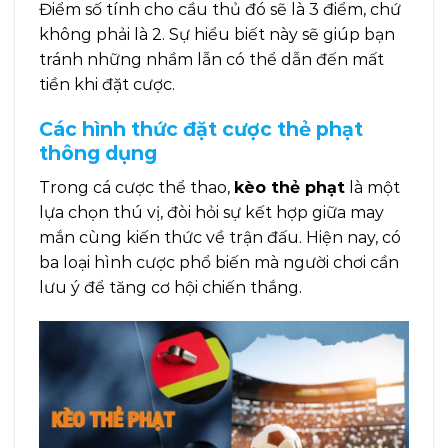
Điểm số tính cho cầu thủ đó sẽ là 3 điểm, chứ
không phải là 2. Sự hiểu biết này sẽ giúp bạn
tránh những nhầm lẫn có thể dẫn đến mất
tiền khi đặt cược.
Các hình thức đặt cược thẻ phạt
thông dụng
Trong cá cược thể thao,
kèo thẻ phạt
là một
lựa chọn thú vị, đòi hỏi sự kết hợp giữa may
mắn cùng kiến thức về trận đấu. Hiện nay, có
ba loại hình cược phổ biến mà người chơi cần
lưu ý để tăng cơ hội chiến thắng.