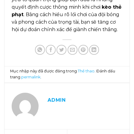
quyết định cược thông minh khi chơi
kèo thẻ
phạt
. Bằng cách hiểu rõ lối chơi của đội bóng
và phong cách của trọng tài, bạn sẽ tăng cơ
hội dự đoán chính xác để giành chiến thắng.
Mục nhập này đã được đăng trong
Thể thao
. Đánh dấu
trang
permalink
.
ADMIN