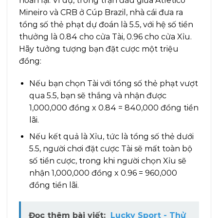
hoàn lại. Ví dụ, trong trận đấu giữa Atletico
Mineiro và CRB ở Cúp Brazil, nhà cái đưa ra
tổng số thẻ phạt dự đoán là 5.5, với hệ số tiền
thưởng là 0.84 cho cửa Tài, 0.96 cho cửa Xỉu.
Hãy tưởng tượng bạn đặt cược một triệu
đồng:
Nếu bạn chọn Tài với tổng số thẻ phạt vượt
qua 5.5, bạn sẽ thắng và nhận được
1,000,000 đồng x 0.84 = 840,000 đồng tiền
lãi.
Nếu kết quả là Xỉu, tức là tổng số thẻ dưới
5.5, người chơi đặt cược Tài sẽ mất toàn bộ
số tiền cược, trong khi người chọn Xỉu sẽ
nhận 1,000,000 đồng x 0.96 = 960,000
đồng tiền lãi.
Đọc thêm bài viết:
Lucky Sport - Thử