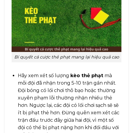
Bí quyết cá cược thẻ phạt mang lại hiệu quả cao
Hãy xem xét số lượng
kèo thẻ phạt
mà
mỗi đội đã nhận trong 5-10 trận gần nhất.
Đội bóng có lối chơi thô bạo hoặc thường
xuyên phạm lỗi thường nhận nhiều thẻ
hơn. Ngược lại, các đội có lối chơi sạch sẽ sẽ
ít bị phạt thẻ hơn. Đừng quên xem xét các
trận đấu trước đây giữa hai đội, vì một số
đội có thể bị phạt nặng hơn khi đối đầu với