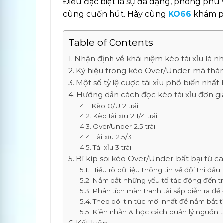
Điều đặc biệt là sự đa dạng, phong phú 
cùng cuốn hút. Hãy cùng
KO66
khám ph
Table of Contents
Nhận định về khái niệm kèo tài xỉu là n
Ký hiệu trong kèo Over/Under mà thàn
Một số tỷ lệ cược tài xỉu phổ biến nhất 
Hướng dẫn cách đọc kèo tài xỉu đơn gi
Kèo O/U 2 trái
Kèo tài xỉu 2 1/4 trái
Over/Under 2.5 trái
Tài xỉu 2.5/3
Tài xỉu 3 trái
Bí kíp soi kèo Over/Under bất bại từ 
Hiểu rõ dữ liệu thông tin về đội thi đấu
Nắm bắt những yếu tố tác động đến trậ
Phân tích màn tranh tài sắp diễn ra đ
Theo dõi tin tức mới nhất để nắm bắt t
Kiên nhẫn & học cách quản lý nguồn t
Kết luận