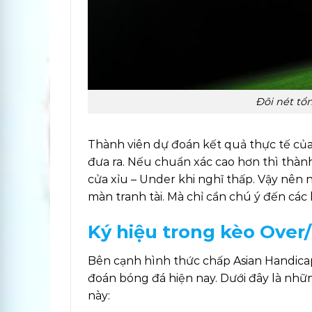
Đôi nét tổn
Thành viên dự đoán kết quả thực tế của
đưa ra. Nếu chuẩn xác cao hơn thì thành 
cửa xỉu – Under khi nghĩ thấp. Vậy nên
màn tranh tài. Mà chỉ cần chú ý đến các
Ký hiệu trong kèo Over
Bên cạnh hình thức chấp Asian Handicap
đoán bóng đá hiện nay. Dưới đây là nhữn
này: