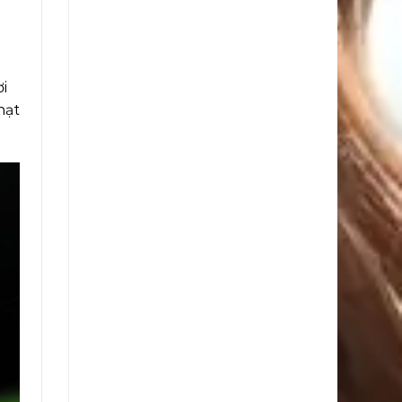
i
hạt