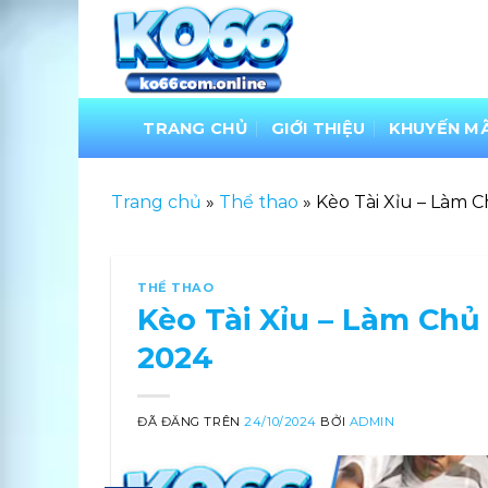
Chuyển
đến
nội
dung
TRANG CHỦ
GIỚI THIỆU
KHUYẾN MÃ
Trang chủ
»
Thể thao
»
Kèo Tài Xỉu – Làm 
THỂ THAO
Kèo Tài Xỉu – Làm Ch
2024
ĐÃ ĐĂNG TRÊN
24/10/2024
BỞI
ADMIN