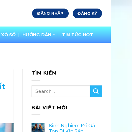
ĐĂNG NHẬP
ĐĂNG KÝ
XỔ SỐ
HƯỚNG DẪN
TIN TỨC HOT
TÌM KIẾM
ất
BÀI VIẾT MỚI
Kinh Nghiệm Đá Gà –
Top Bí Kíp Săn