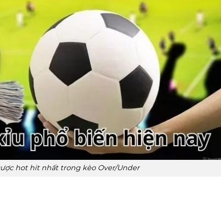
cược hot hit nhất trong kèo Over/Under