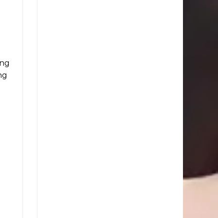
ông
ng