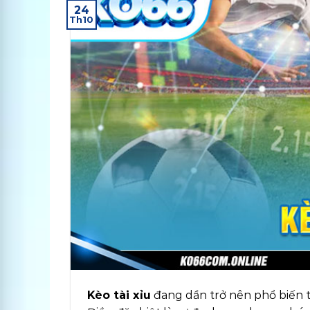
24
Th10
Kèo tài xỉu
đang dần trở nên phổ biến t