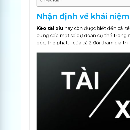
Nhận định về khái niệm 
Kèo tài xỉu
hay còn được biết đến cái t
cung cấp một số dự đoán cụ thể trong m
góc, thẻ phạt,… của cả 2 đội tham gia thi