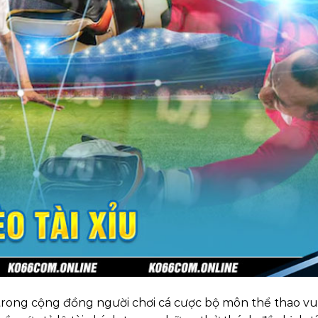
rong cộng đồng người chơi cá cược bộ môn thể thao vu