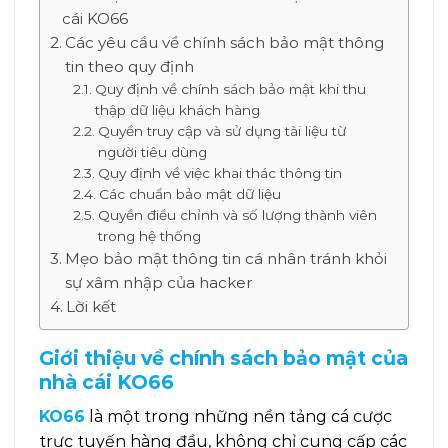
cái KO66
Các yêu cầu về chính sách bảo mật thông
tin theo quy định
Quy định về chính sách bảo mật khi thu
thập dữ liệu khách hàng
Quyền truy cập và sử dụng tài liệu từ
người tiêu dùng
Quy định về việc khai thác thông tin
Các chuẩn bảo mật dữ liệu
Quyền điều chỉnh và số lượng thành viên
trong hệ thống
Mẹo bảo mật thông tin cá nhân tránh khỏi
sự xâm nhập của hacker
Lời kết
Giới thiệu về chính sách bảo mật của
nhà cái KO66
KO66
là một trong những nền tảng cá cược
trực tuyến hàng đầu, không chỉ cung cấp các