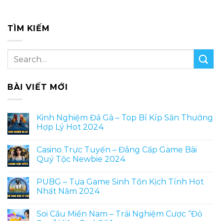
TÌM KIẾM
BÀI VIẾT MỚI
Kinh Nghiệm Đá Gà – Top Bí Kíp Săn Thưởng
Hợp Lý Hot 2024
Casino Trực Tuyến – Đẳng Cấp Game Bài
Quý Tộc Newbie 2024
PUBG – Tựa Game Sinh Tồn Kịch Tính Hot
Nhất Năm 2024
Soi Cầu Miền Nam – Trải Nghiệm Cược “Đỏ