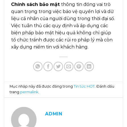
Chính sách bảo mật
thông tin đóng vai trò
quan trọng trong việc bảo vệ quyền lợi và dữ
liệu cá nhân của người dùng trong thời đại số.
Việc tuân thủ các quy định và áp dụng các
biện pháp bảo mật hiệu quả không chỉ giúp
tổ chức tránh được các rủi ro pháp lý mà còn
xây dựng niềm tin với khách hàng.
Mục nhập này đã được đăng trong
Tin tức HOT
. Đánh dấu
trang
permalink
.
ADMIN