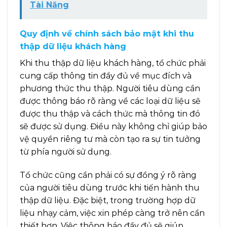
Tài Năng
Quy định về chính sách bảo mật khi thu
thập dữ liệu khách hàng
Khi thu thập dữ liệu khách hàng, tổ chức phải
cung cấp thông tin đầy đủ về mục đích và
phương thức thu thập. Người tiêu dùng cần
được thông báo rõ ràng về các loại dữ liệu sẽ
được thu thập và cách thức mà thông tin đó
sẽ được sử dụng. Điều này không chỉ giúp bảo
vệ quyền riêng tư mà còn tạo ra sự tin tưởng
từ phía người sử dụng.
Tổ chức cũng cần phải có sự đồng ý rõ ràng
của người tiêu dùng trước khi tiến hành thu
thập dữ liệu. Đặc biệt, trong trường hợp dữ
liệu nhạy cảm, việc xin phép càng trở nên cần
thiết hơn. Việc thông báo đầy đủ sẽ giúp