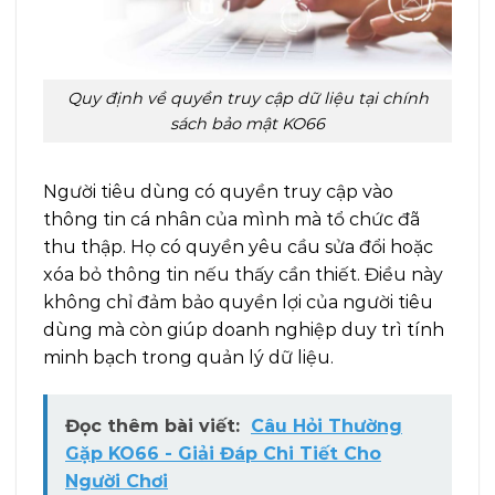
Quy định về quyền truy cập dữ liệu tại chính
sách bảo mật KO66
Người tiêu dùng có quyền truy cập vào
thông tin cá nhân của mình mà tổ chức đã
thu thập. Họ có quyền yêu cầu sửa đổi hoặc
xóa bỏ thông tin nếu thấy cần thiết. Điều này
không chỉ đảm bảo quyền lợi của người tiêu
dùng mà còn giúp doanh nghiệp duy trì tính
minh bạch trong quản lý dữ liệu.
Đọc thêm bài viết:
Câu Hỏi Thường
Gặp KO66 - Giải Đáp Chi Tiết Cho
Người Chơi