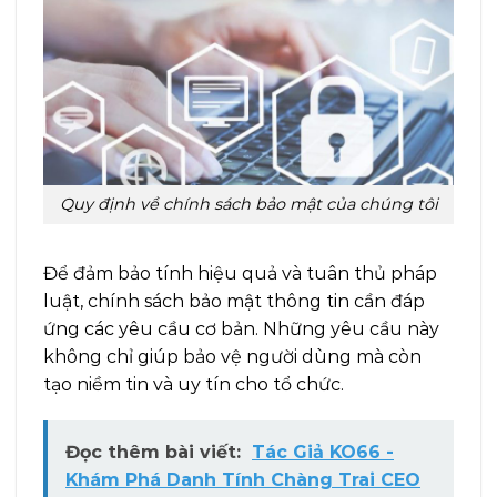
Quy định về chính sách bảo mật của chúng tôi
Để đảm bảo tính hiệu quả và tuân thủ pháp
luật, chính sách bảo mật thông tin cần đáp
ứng các yêu cầu cơ bản. Những yêu cầu này
không chỉ giúp bảo vệ người dùng mà còn
tạo niềm tin và uy tín cho tổ chức.
Đọc thêm bài viết:
Tác Giả KO66 -
Khám Phá Danh Tính Chàng Trai CEO