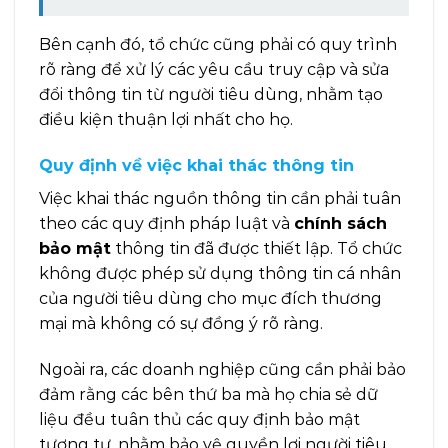
Bên cạnh đó, tổ chức cũng phải có quy trình
rõ ràng để xử lý các yêu cầu truy cập và sửa
đổi thông tin từ người tiêu dùng, nhằm tạo
điều kiện thuận lợi nhất cho họ.
Quy định về việc khai thác thông tin
Việc khai thác nguồn thông tin cần phải tuân
theo các quy định pháp luật và
chính sách
bảo mật
thông tin đã được thiết lập. Tổ chức
không được phép sử dụng thông tin cá nhân
của người tiêu dùng cho mục đích thương
mại mà không có sự đồng ý rõ ràng.
Ngoài ra, các doanh nghiệp cũng cần phải bảo
đảm rằng các bên thứ ba mà họ chia sẻ dữ
liệu đều tuân thủ các quy định bảo mật
tương tự, nhằm bảo vệ quyền lợi người tiêu