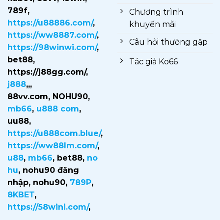
789f,
Chương trình
https://u88886.com/
,
khuyến mãi
https://ww8887.com/
,
Câu hỏi thường gặp
https://98winwi.com/
,
bet88,
Tác giả Ko66
https://j88gg.com/,
j888
,,,
88vv.com, NOHU90,
mb66
,
u888 com
,
uu88,
https://u888com.blue/
,
https://ww88lm.com/
,
u88
,
mb66
, bet88,
no
hu
, nohu90 đăng
nhập, nohu90,
789P
,
8KBET
,
https://58wini.com/
,