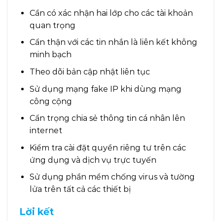
Cần có xác nhận hai lớp cho các tài khoản
quan trọng
Cẩn thận với các tin nhắn là liên kết không
minh bạch
Theo dõi bản cập nhật liên tục
Sử dụng mạng fake IP khi dùng mạng
công cộng
Cẩn trọng chia sẻ thông tin cá nhân lên
internet
Kiểm tra cài đặt quyền riêng tư trên các
ứng dụng và dịch vụ trực tuyến
Sử dụng phần mềm chống virus và tường
lửa trên tất cả các thiết bị
Lời kết