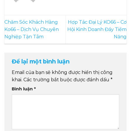
Chăm Sóc Khách Hàng
Hợp Tác Đại Lý KO66 – Cơ
Ko66 – Dịch Vụ Chuyên
Hội Kinh Doanh Đầy Tiềm
Nghiệp Tận Tâm
Năng
Để lại một bình luận
Email của bạn sẽ không được hiển thị công
khai.
Các trường bắt buộc được đánh dấu
*
Bình luận
*