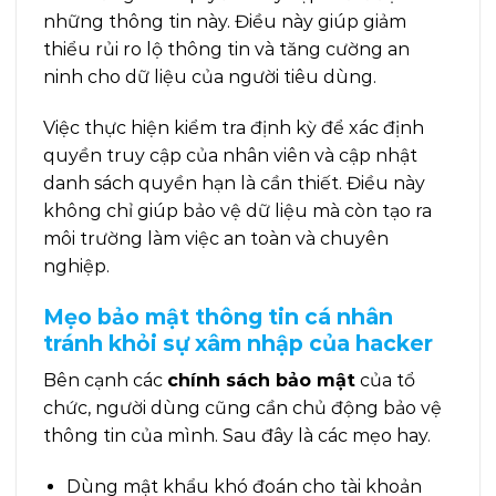
những thông tin này. Điều này giúp giảm
thiểu rủi ro lộ thông tin và tăng cường an
ninh cho dữ liệu của người tiêu dùng.
Việc thực hiện kiểm tra định kỳ để xác định
quyền truy cập của nhân viên và cập nhật
danh sách quyền hạn là cần thiết. Điều này
không chỉ giúp bảo vệ dữ liệu mà còn tạo ra
môi trường làm việc an toàn và chuyên
nghiệp.
Mẹo bảo mật thông tin cá nhân
tránh khỏi sự xâm nhập của hacker
Bên cạnh các
chính sách bảo mật
của tổ
chức, người dùng cũng cần chủ động bảo vệ
thông tin của mình. Sau đây là các mẹo hay.
Dùng mật khẩu khó đoán cho tài khoản