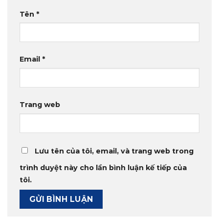
Tên
*
Email
*
Trang web
Lưu tên của tôi, email, và trang web trong
trình duyệt này cho lần bình luận kế tiếp của
tôi.