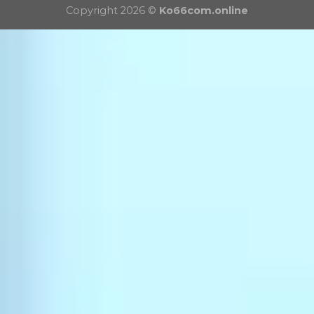
Copyright 2026 ©
Ko66com.online