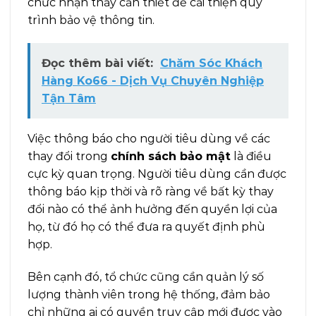
chức nhận thấy cần thiết để cải thiện quy
trình bảo vệ thông tin.
Đọc thêm bài viết:
Chăm Sóc Khách
Hàng Ko66 - Dịch Vụ Chuyên Nghiệp
Tận Tâm
Việc thông báo cho người tiêu dùng về các
thay đổi trong
chính sách bảo mật
là điều
cực kỳ quan trọng. Người tiêu dùng cần được
thông báo kịp thời và rõ ràng về bất kỳ thay
đổi nào có thể ảnh hưởng đến quyền lợi của
họ, từ đó họ có thể đưa ra quyết định phù
hợp.
Bên cạnh đó, tổ chức cũng cần quản lý số
lượng thành viên trong hệ thống, đảm bảo
chỉ những ai có quyền truy cập mới được vào