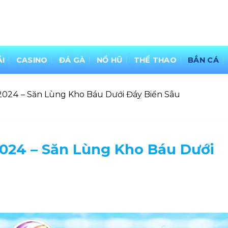
I
CASINO
ĐÁ GÀ
NỔ HŨ
THỂ THAO
BẮN CÁ
024 – Săn Lùng Kho Báu Dưới Đáy Biển Sâu
024 – Săn Lùng Kho Báu Dưới