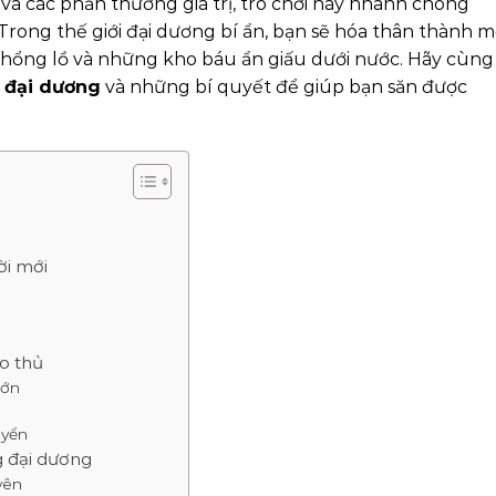
́n và các phần thưởng giá trị, trò chơi này nhanh chóng
 Trong thế giới đại dương bí ẩn, bạn sẽ hóa thân thành m
khổng lồ và những kho báu ẩn giấu dưới nước. Hãy cùng
 đại dương
và những bí quyết để giúp bạn săn được
ời mới
o thủ
lớn
uyển
g đại dương
yên