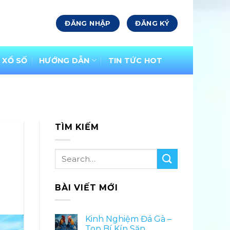
ĐĂNG NHẬP
ĐĂNG KÝ
XỔ SỐ
HƯỚNG DẪN
TIN TỨC HOT
TÌM KIẾM
BÀI VIẾT MỚI
Kinh Nghiệm Đá Gà –
Top Bí Kíp Săn