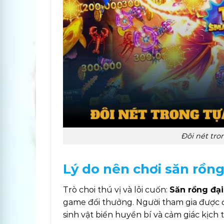
Đôi nét tro
Lý do nên chơi săn rồn
Trò choi thú vị và lôi cuốn:
Săn rồng đạ
game đổi thưởng. Người tham gia được 
sinh vật biển huyền bí và cảm giác kịch