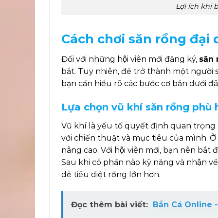
Lợi ích kh
Cách chơi săn rồng đại
Đối với những hội viên mới đăng ký,
săn 
bắt. Tuy nhiên, để trở thành một người 
bạn cần hiểu rõ các bước cơ bản dưới đâ
Lựa chọn vũ khí săn rồng phù 
Vũ khí là yếu tố quyết định quan trọng 
với chiến thuật và mục tiêu của mình. Ở nh
nâng cao. Với hội viên mới, bạn nên bắt 
Sau khi có phần nào kỹ năng và nhậ
dễ tiêu diệt rồng lớn hơn.
Đọc thêm bài viết:
Bắn Cá Online 