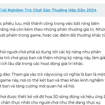
Trải Nghiệm Trò Chơi Săn Thưởng Hấp Dẫn 2024
uộc phiêu lưu, mỗi thành công trong việc bắt rồng biển
thắng mà còn kèm theo những phần thưởng giá trị. Nhữ
 vật phẩm trong game, hoặc các điểm đổi thưởng khác t
i hỏi người chơi phải sử dụng tốt các kỹ năng như phán
ia trò chơi giúp bạn cải thiện những kỹ năng này, làm gi
ích lâu dài trong các hoạt động giải trí khác.
đảo: Tham gia vào trò nàyvcũng có nghĩa là bạn là một
me này, nơi có thể kết bạn và thao khảo kinh nghiệm 
 kết bạn và tăng cường mối quan hệ xã hội.
 chơi được thiết kế với đồ họa 3D sống động và hiệu ứng
c chân thực nhất cho người chơi như thể đang thực sự