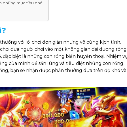
o những mục tiêu nhỏ
ì?
 thưởng với lối chơi đơn giản nhưng vô cùng kịch tính.
ò chơi đưa người chơi vào một không gian đại dương rộng
lồ, đặc biệt là những con rồng biển huyền thoại. Nhiệm v
năng của mình để săn lùng và tiêu diệt những con rồng
rồng, bạn sẽ nhận được phần thưởng dựa trên độ khó và