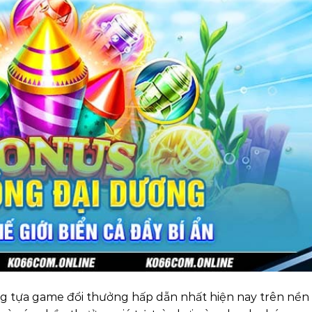
g tựa game đổi thưởng hấp dẫn nhất hiện nay trên nền