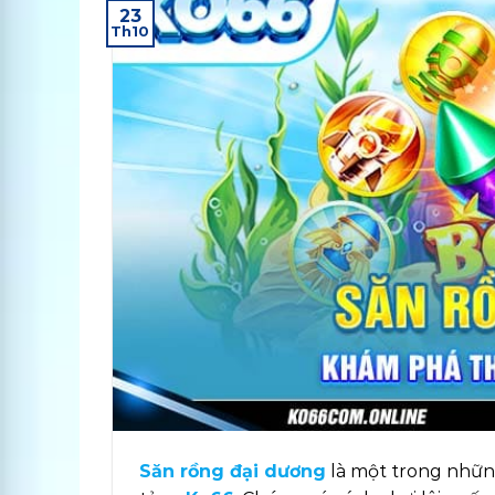
23
Th10
Săn rồng đại dương
là một trong nhữn