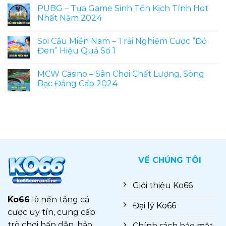
PUBG – Tựa Game Sinh Tồn Kịch Tính Hot
Nhất Năm 2024
Soi Cầu Miền Nam – Trải Nghiệm Cược “Đỏ
Đen” Hiệu Quả Số 1
MCW Casino – Sân Chơi Chất Lượng, Sòng
Bạc Đẳng Cấp 2024
VỀ CHÚNG TÔI
Giới thiệu Ko66
Ko66
là nền tảng cá
Đại lý Ko66
cược uy tín, cung cấp
trò chơi hấp dẫn, bảo
Chính sách bảo mật