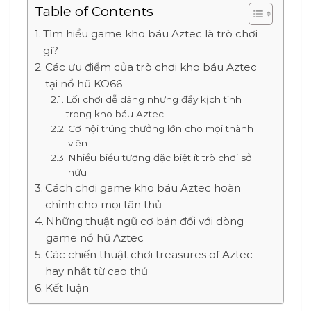
Table of Contents
Tìm hiểu game kho báu Aztec là trò chơi
gì?
Các ưu điểm của trò chơi kho báu Aztec
tại nổ hũ KO66
Lối chơi dễ dàng nhưng đầy kịch tính
trong kho báu Aztec
Cơ hội trúng thưởng lớn cho mọi thành
viên
Nhiều biểu tượng đặc biệt ít trò chơi sở
hữu
Cách chơi game kho báu Aztec hoàn
chỉnh cho mọi tân thủ
Những thuật ngữ cơ bản đối với dòng
game nổ hũ Aztec
Các chiến thuật chơi treasures of Aztec
hay nhất từ cao thủ
Kết luận