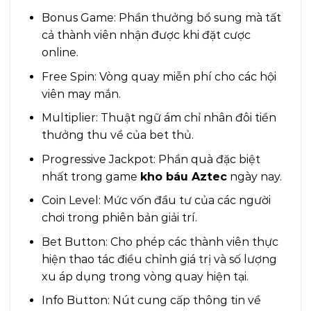
Bonus Game: Phần thưởng bổ sung mà tất
cả thành viên nhận được khi đặt cược
online.
Free Spin: Vòng quay miễn phí cho các hội
viên may mắn.
Multiplier: Thuật ngữ ám chỉ nhân đôi tiền
thưởng thu về của bet thủ.
Progressive Jackpot: Phần quà đặc biệt
nhất trong game
kho báu Aztec
ngày nay.
Coin Level: Mức vốn đầu tư của các người
chơi trong phiên bản giải trí.
Bet Button: Cho phép các thành viên thực
hiện thao tác điều chỉnh giá trị và số lượng
xu áp dụng trong vòng quay hiện tại.
Info Button: Nút cung cấp thông tin về