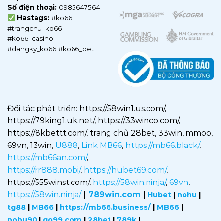
Số điện thoại:
0985647564
Hastags:
#ko66
#trangchu_ko66
#ko66_casino
#dangky_ko66 #ko66_bet
Đối tác phát triển: https://58win1.us.com/,
https://79king1.uk.net/, https://33winco.com/,
https://8kbettt.com/, trang chủ 28bet, 33win, mmoo,
69vn, 13win,
U888
,
Link MB66
,
https://mb66.black/
,
https://mb66an.com/
,
https://rr888.mobi/
,
https://hubet69.com/
,
https://555winst.com/,
https://58win.ninja/
,
69vn
,
https://58win.ninja/
|
789win.com
|
Hubet
|
nohu
|
tg88
|
MB66
|
https://mb66.business/
|
MB66
|
nohu90
|
go99.com
|
28bet
|
789k
|