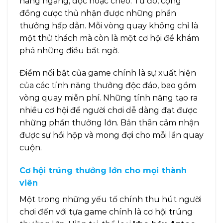
hàng ngang, dọc hoặc chéo. Từ đó, cộng
đồng cược thủ nhận được những phần
thưởng hấp dẫn. Mỗi vòng quay không chỉ là
một thử thách mà còn là một cơ hội để khám
phá những điều bất ngờ.
Điểm nổi bật của game chính là sự xuất hiện
của các tính năng thưởng độc đáo, bao gồm
vòng quay miễn phí. Những tính năng tạo ra
nhiều cơ hội để người chơi dễ dàng đạt được
những phần thưởng lớn. Bản thân cảm nhận
được sự hồi hộp và mong đợi cho mỗi lần quay
cuộn.
Cơ hội trúng thưởng lớn cho mọi thành
viên
Một trong những yếu tố chính thu hút người
chơi đến với tựa game chính là cơ hội trúng