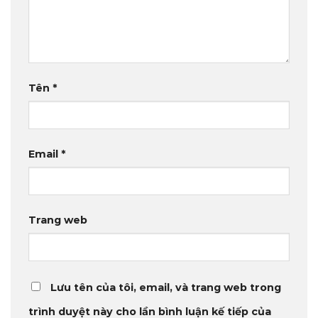
Tên
*
Email
*
Trang web
Lưu tên của tôi, email, và trang web trong
trình duyệt này cho lần bình luận kế tiếp của