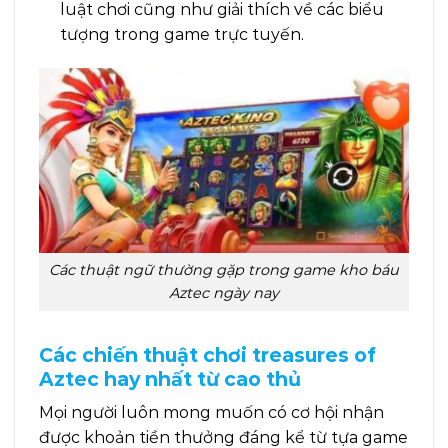
luật chơi cũng như giải thích về các biểu
tượng trong game trực tuyến.
Các thuật ngữ thường gặp trong game kho báu
Aztec ngày nay
Các chiến thuật chơi treasures of
Aztec hay nhất từ cao thủ
Mọi người luôn mong muốn có cơ hội nhận
được khoản tiền thưởng đáng kể từ tựa game