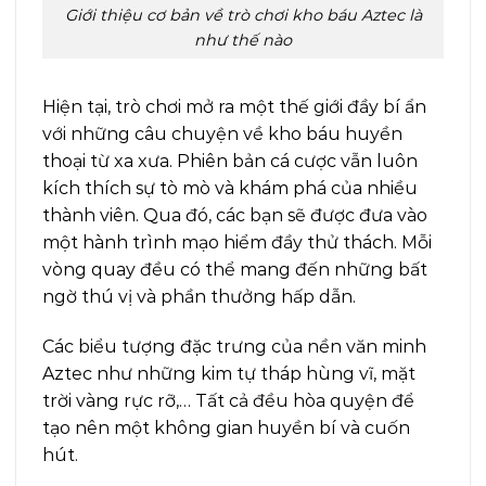
Giới thiệu cơ bản về trò chơi kho báu Aztec là
như thế nào
Hiện tại, trò chơi mở ra một thế giới đầy bí ẩn
với những câu chuyện về kho báu huyền
thoại từ xa xưa. Phiên bản cá cược vẫn luôn
kích thích sự tò mò và khám phá của nhiều
thành viên. Qua đó, các bạn sẽ được đưa vào
một hành trình mạo hiểm đầy thử thách. Mỗi
vòng quay đều có thể mang đến những bất
ngờ thú vị và phần thưởng hấp dẫn.
Các biểu tượng đặc trưng của nền văn minh
Aztec như những kim tự tháp hùng vĩ, mặt
trời vàng rực rỡ,… Tất cả đều hòa quyện để
tạo nên một không gian huyền bí và cuốn
hút.