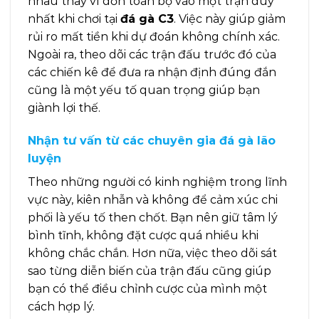
nhau thay vì dồn toàn bộ vào một trận duy
nhất khi chơi tại
đá gà C3
. Việc này giúp giảm
rủi ro mất tiền khi dự đoán không chính xác.
Ngoài ra, theo dõi các trận đấu trước đó của
các chiến kê để đưa ra nhận định đúng đắn
cũng là một yếu tố quan trọng giúp bạn
giành lợi thế.
Nhận tư vấn từ các chuyên gia đá gà lão
luyện
Theo những người có kinh nghiệm trong lĩnh
vực này, kiên nhẫn và không để cảm xúc chi
phối là yếu tố then chốt. Bạn nên giữ tâm lý
bình tĩnh, không đặt cược quá nhiều khi
không chắc chắn. Hơn nữa, việc theo dõi sát
sao từng diễn biến của trận đấu cũng giúp
bạn có thể điều chỉnh cược của mình một
cách hợp lý.