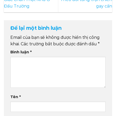
Đấu Trường
gay cấn
Để lại một bình luận
Email của bạn sẽ không được hiển thị công
khai.
Các trường bắt buộc được đánh dấu
*
Bình luận
*
Tên
*