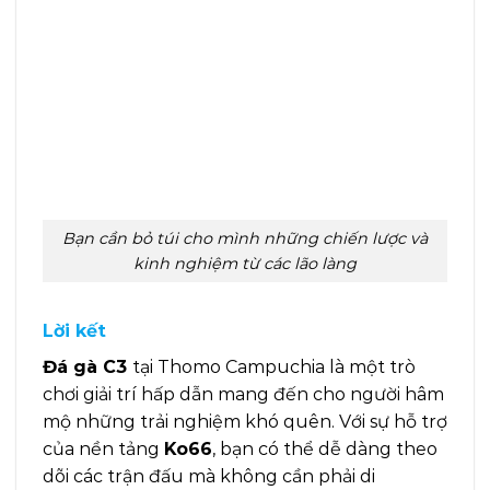
Bạn cần bỏ túi cho mình những chiến lược và
kinh nghiệm từ các lão làng
Lời kết
Đá gà C3
tại Thomo Campuchia là một trò
chơi giải trí hấp dẫn mang đến cho người hâm
mộ những trải nghiệm khó quên. Với sự hỗ trợ
của nền tảng
Ko66
, bạn có thể dễ dàng theo
dõi các trận đấu mà không cần phải di