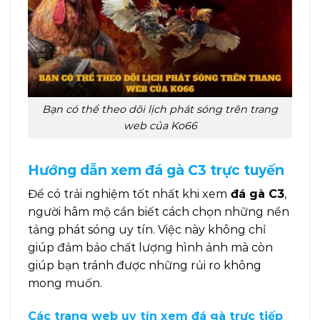
Bạn có thể theo dõi lịch phát sóng trên trang
web của Ko66
Hướng dẫn xem đá gà C3 trực tuyến
Để có trải nghiệm tốt nhất khi xem
đá gà C3
,
người hâm mộ cần biết cách chọn những nền
tảng phát sóng uy tín. Việc này không chỉ
giúp đảm bảo chất lượng hình ảnh mà còn
giúp bạn tránh được những rủi ro không
mong muốn.
Các trang web uy tín xem đá gà trực tiếp