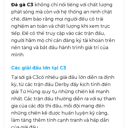
Đá gà C3
không chỉ nổi tiếng với chất lượng
phát sóng mà còn với hệ thống an ninh chặt
chẽ, đảm bảo rằng mọi người đều có trải
nghiệm an toàn và chất lượng khi xem trực
tiếp. Để có thể truy cập vào các trận đấu,
người hâm mộ chỉ cần đăng ký tài khoản trên
nền tảng và bắt đầu hành trình giải trí của
mình.
Các giải đấu lớn tại C3
Tại sới gà C3có nhiều giải đấu lớn diễn ra định
kỳ, từ các trận đấu Derby đầy kịch tính đến
giải Tứ Hùng quy tụ những chiến kê mạnh
nhất. Các trận đấu thường diễn ra với sự tham
gia của các đội thi đấu, mỗi đội mang đến
những chiến kê được huấn luyện kỹ càng,
làm tăng thêm tính cạnh tranh và hấp dẫn
của giải đấu.