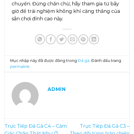
chuyển. Đừng chần chừ, hãy tham gia từ bây
giờ để trải nghiệm không khí căng thẳng của
sân chơi đỉnh cao này.
Mục nhập này đã được đăng trong
Đá gà
. Đánh dấu trang
permalink
.
ADMIN
Trực Tiếp Đá Gà C4 – Cảm
Trực Tiếp Đá Gà C3 –
Giác Chân Thật Như Ở
Theo dõi từng trận chiến