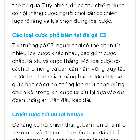
thể bỏ qua. Tuy nhiên, để có thể chiếm được
cơ hội thắng cược, người chơi cần có chiến
lược rõ ràng và lựa chọn đúng loại cược.
Các loại cược phổ biến tại đá gà C3
Tại trường gà C3, người chơi có thể chọn từ
nhiều loại cược khác nhau, bao gồm cược
chấp, tài xỉu và cược thẳng. Mỗi loại cược có
cách chơi riêng và bạn cần nắm vững quy tắc
trước khi tham gia. Chẳng hạn, cược chấp sẽ
giúp bạn có cơ hội thắng lớn nếu chọn đúng
chiến kê, trong khi cược tài xỉu lại dựa vào dự
đoán thời gian trận đấu kéo dài.
Chiến lược tối ưu lợi nhuận
Để tăng cơ hội chiến thắng, bạn nên chia nhỏ
tiền cược và đặt cược ở nhiều trận đấu khác