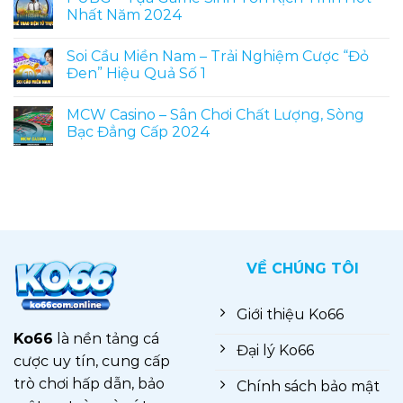
Nhất Năm 2024
Soi Cầu Miền Nam – Trải Nghiệm Cược “Đỏ
Đen” Hiệu Quả Số 1
MCW Casino – Sân Chơi Chất Lượng, Sòng
Bạc Đẳng Cấp 2024
VỀ CHÚNG TÔI
Giới thiệu Ko66
Ko66
là nền tảng cá
Đại lý Ko66
cược uy tín, cung cấp
trò chơi hấp dẫn, bảo
Chính sách bảo mật