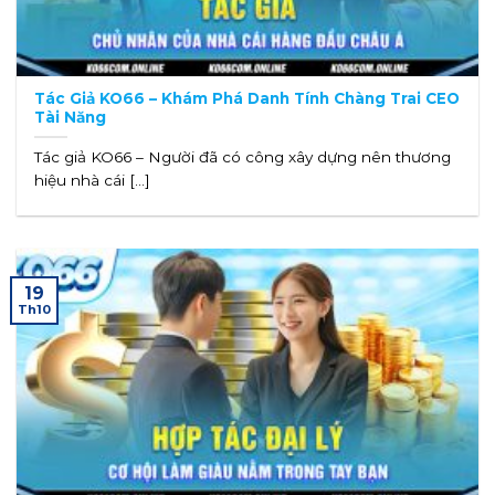
Tác Giả KO66 – Khám Phá Danh Tính Chàng Trai CEO
Tài Năng
Tác giả KO66 – Người đã có công xây dựng nên thương
hiệu nhà cái [...]
19
Th10