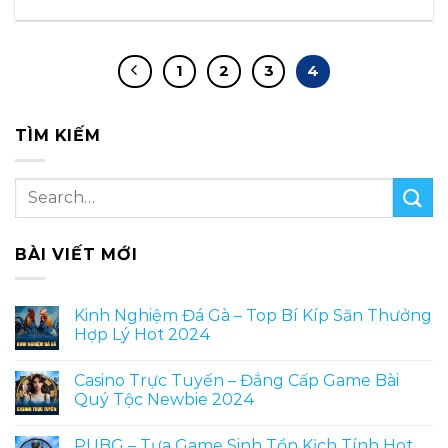
1
2
3
4
TÌM KIẾM
BÀI VIẾT MỚI
Kinh Nghiệm Đá Gà – Top Bí Kíp Săn Thưởng
Hợp Lý Hot 2024
Casino Trực Tuyến – Đẳng Cấp Game Bài
Quý Tộc Newbie 2024
PUBG – Tựa Game Sinh Tồn Kịch Tính Hot