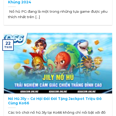
Khủng 2024
Nổ hũ PG đang là một trong những tựa game được yêu
thích nhất trên [...]
22
Th10
Nổ Hũ Jily – Cơ Hội Đổi Đời Tặng Jackpot Triệu Đô
Cùng Ko66
Các trò chơi nổ hũ Jily tại Ko66 không chỉ nổi bật với đồ