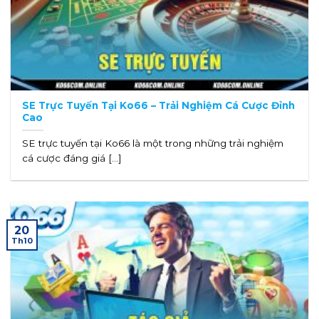
SE Trực Tuyến Tại Ko66 – Trải Nghiệm Cá Cược Đỉnh
Cao
SE trực tuyến tại Ko66 là một trong những trải nghiệm
cá cược đáng giá [...]
20
Th10