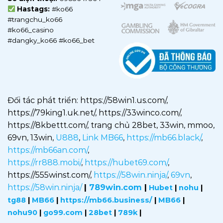
Hastags:
#ko66
#trangchu_ko66
#ko66_casino
#dangky_ko66 #ko66_bet
Đối tác phát triển: https://58win1.us.com/,
https://79king1.uk.net/, https://33winco.com/,
https://8kbettt.com/, trang chủ 28bet, 33win, mmoo,
69vn, 13win,
U888
,
Link MB66
,
https://mb66.black/
,
https://mb66an.com/
,
https://rr888.mobi/
,
https://hubet69.com/
,
https://555winst.com/,
https://58win.ninja/
,
69vn
,
https://58win.ninja/
|
789win.com
|
Hubet
|
nohu
|
tg88
|
MB66
|
https://mb66.business/
|
MB66
|
nohu90
|
go99.com
|
28bet
|
789k
|